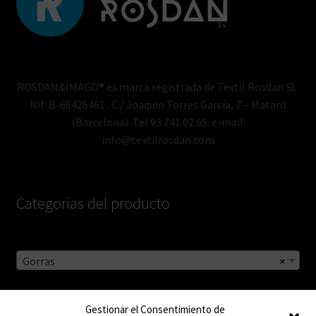
ROSDAN&IMAGO® es marca registrada de Textil Rosdan SL.
Nif: B-66426461 . C./ Joaquin Torres García, 7 – Mataró
(Barcelona). Tel 93 741 02 65. e-mail:
info@textilrosdan.com
Categorías del producto
Gorras
×
Gestionar el Consentimiento de