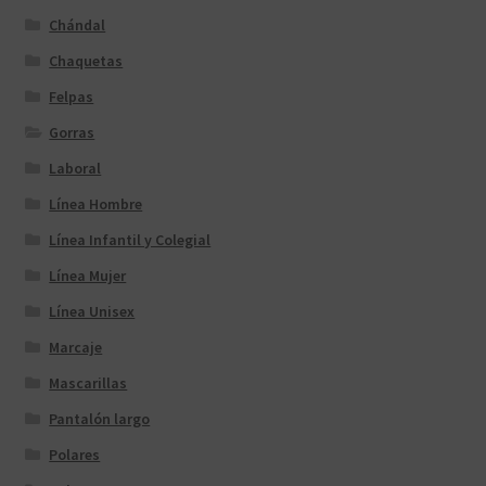
Chándal
Chaquetas
Felpas
Gorras
Laboral
Línea Hombre
Línea Infantil y Colegial
Línea Mujer
Línea Unisex
Marcaje
Mascarillas
Pantalón largo
Polares