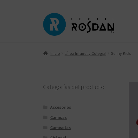
Ir
Ir
a
al
la
contenido
navegación
Inicio
Línea Infantil y Colegial
Sunny Kids
Categorías del producto
Accesorios
Camisas
Camisetas
Chándal