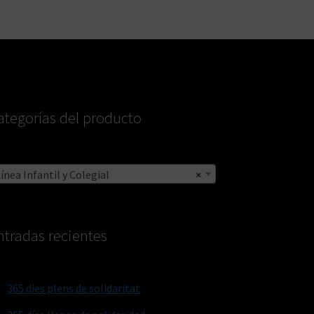
ategorías del producto
ínea Infantil y Colegial
×
ntradas recientes
365 dies plens de solidaritat