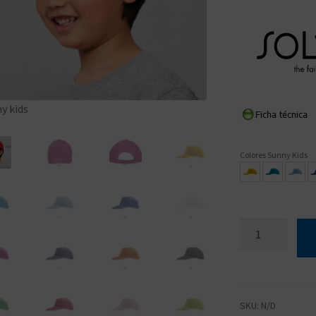
Gorra Sunny, Vista fro
y kids
Colores Sunny Kids
Sunny
Kids
cantidad
SKU:
N/D