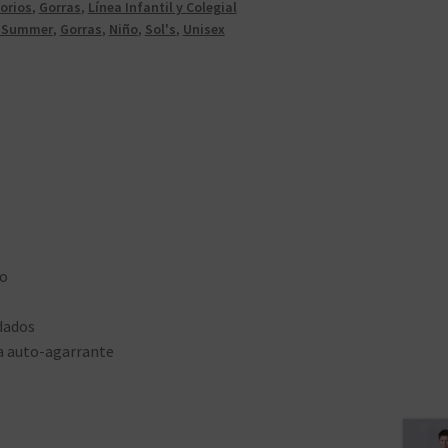
orios
,
Gorras
,
Línea Infantil y Colegial
 Summer
,
Gorras
,
Niño
,
Sol's
,
Unisex
ro
rdados
ra auto-agarrante