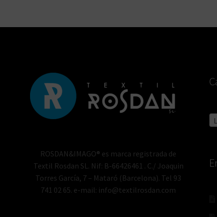
C
L
ROSDAN&IMAGO® es marca registrada de
E
Textil Rosdan SL. Nif: B-66426461 . C./ Joaquin
Torres García, 7 – Mataró (Barcelona). Tel 93
741 02 65. e-mail: info@textilrosdan.com