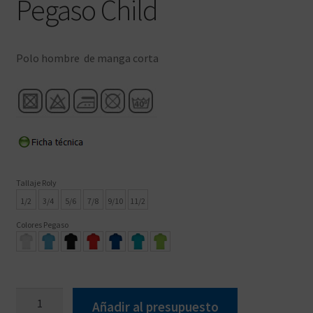
Pegaso Child
Polo hombre de manga corta
Tallaje Roly
1/2
3/4
5/6
7/8
9/10
11/2
Colores Pegaso
Pegaso
Añadir al presupuesto