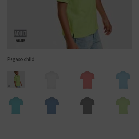
Pegaso child
Bl