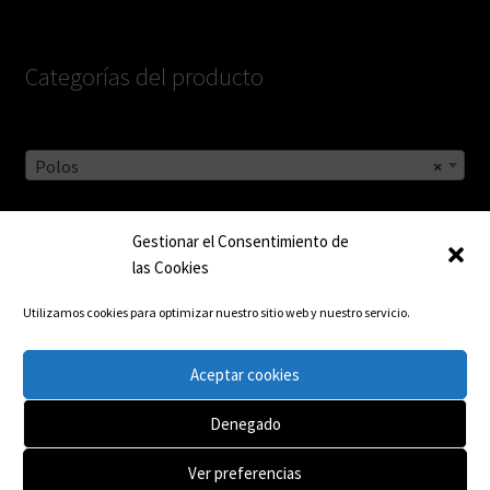
Categorías del producto
Polos
×
Gestionar el Consentimiento de
Entradas recientes
las Cookies
Utilizamos cookies para optimizar nuestro sitio web y nuestro servicio.
365 dies plens de solidaritat
Aceptar cookies
365 días llenos de solidaridad
Denegado
Ver preferencias